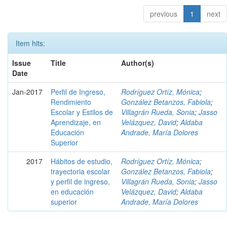
previous
1
next
Item hits:
Issue
Title
Author(s)
Date
Jan-2017
Perfil de Ingreso,
Rodríguez Ortíz, Mónica
;
Rendimiento
González Betanzos, Fabiola
;
Escolar y Estilos de
Villagrán Rueda, Sonia
;
Jasso
Aprendizaje, en
Velázquez, David
;
Aldaba
Educación
Andrade, María Dolores
Superior
2017
Hábitos de estudio,
Rodríguez Ortíz, Mónica
;
trayectoria escolar
González Betanzos, Fabiola
;
y perfil de ingreso,
Villagrán Rueda, Sonia
;
Jasso
en educación
Velázquez, David
;
Aldaba
superior
Andrade, María Dolores