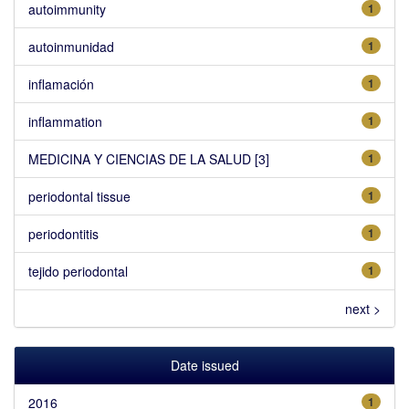
autoimmunity
1
autoinmunidad
1
inflamación
1
inflammation
1
MEDICINA Y CIENCIAS DE LA SALUD [3]
1
periodontal tissue
1
periodontitis
1
tejido periodontal
1
next >
Date issued
2016
1