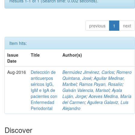
Results 1-1 of 1 (Search time: 0.002 seconds).
previous
1
next
Item hits:
Issue
Title
Author(s)
Date
Aug-2016
Detección de
Bermúdez Jiménez, Carlos
;
Romero
anticuerpos
Quintana, José
;
Aguilar Medinar,
séricos IgG,
Maribel
;
Ramos Payan, Rosalío
;
IgM e IgA de
Galván Valencia, Marisol
;
Ayala
pacientes con
Luján, Jorge
;
Aceves Medina, María
Enfermedad
del Carmen
;
Aguilera Galaviz, Luis
Periodontal
Alejandro
Discover