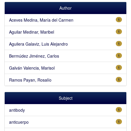
Author
Aceves Medina, María del Carmen
1
Aguilar Medinar, Maribel
1
Aguilera Galaviz, Luis Alejandro
1
Bermúdez Jiménez, Carlos
1
Galván Valencia, Marisol
1
Ramos Payan, Rosalío
1
Subject
antibody
1
anticuerpo
1