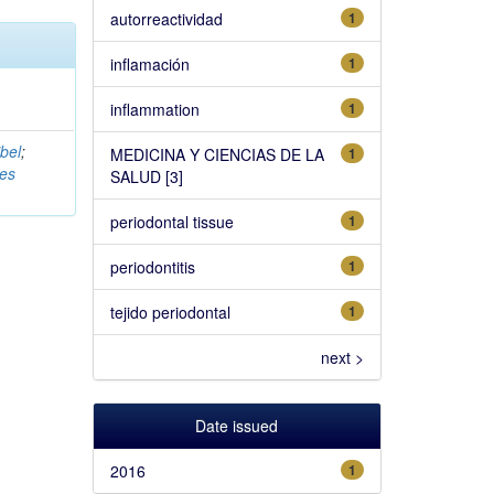
autorreactividad
1
inflamación
1
inflammation
1
bel
;
MEDICINA Y CIENCIAS DE LA
1
es
SALUD [3]
periodontal tissue
1
periodontitis
1
tejido periodontal
1
next >
Date issued
2016
1