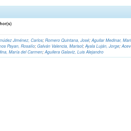
hor(s)
múdez Jiménez, Carlos
;
Romero Quintana, José
;
Aguilar Medinar, Mari
os Payan, Rosalío
;
Galván Valencia, Marisol
;
Ayala Luján, Jorge
;
Acev
ina, María del Carmen
;
Aguilera Galaviz, Luis Alejandro