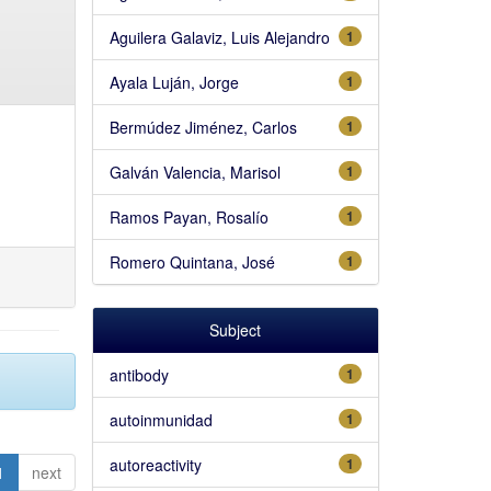
Aguilera Galaviz, Luis Alejandro
1
Ayala Luján, Jorge
1
Bermúdez Jiménez, Carlos
1
Galván Valencia, Marisol
1
Ramos Payan, Rosalío
1
Romero Quintana, José
1
Subject
antibody
1
autoinmunidad
1
autoreactivity
1
1
next