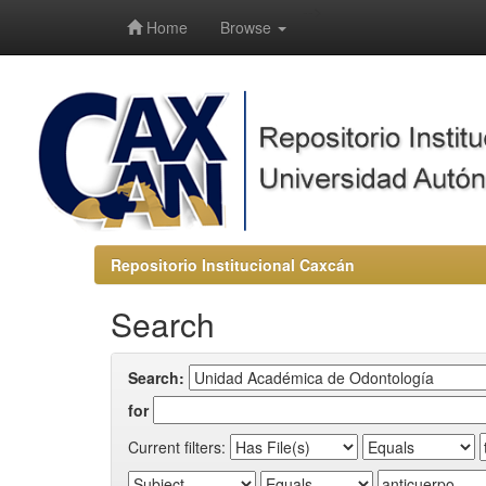
-->
Home
Browse
Repositorio Institucional Caxcán
Search
Search:
for
Current filters: