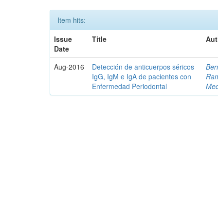
Item hits:
Issue
Title
Aut
Date
Aug-2016
Detección de anticuerpos séricos
Ber
IgG, IgM e IgA de pacientes con
Ram
Enfermedad Periodontal
Med