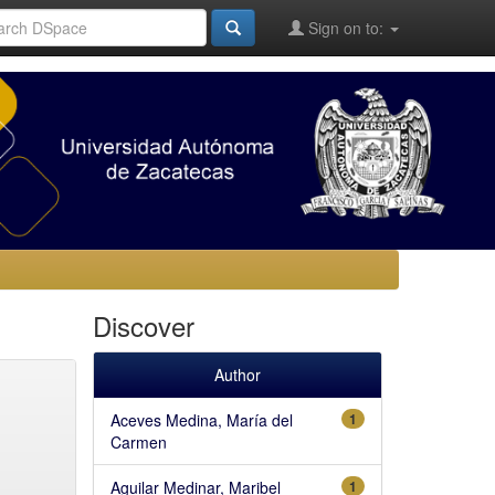
Sign on to:
Discover
Author
Aceves Medina, María del
1
Carmen
Aguilar Medinar, Maribel
1