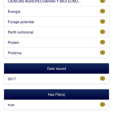
CIENCIAS AGROPECUARIAS Y BIOTECNO...
1
Energía
1
Forage potential
1
Perfil nutricional
1
Protein
1
Proteína
1
Date issued
2017
1
Has File(s)
true
1