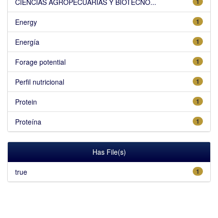
CIENCIAS AGROPECUARIAS Y BIOTECNO...
1
Energy
1
Energía
1
Forage potential
1
Perfil nutricional
1
Protein
1
Proteína
1
Has File(s)
true
1