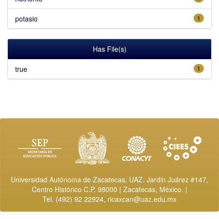
potasio
1
Has File(s)
true
1
Universidad Autónoma de Zacatecas, UAZ. Jardin Juárez #147,
Centro Histórico C.P. 98000 | Zacatecas, México. |
Tel. (492) 92 22924,
ricaxcan@uaz.edu.mx