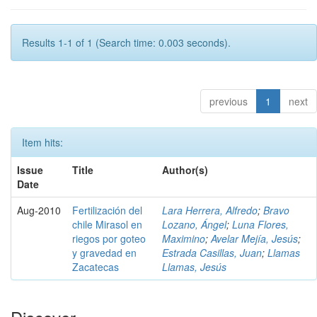
Results 1-1 of 1 (Search time: 0.003 seconds).
previous
1
next
Item hits:
Issue
Title
Author(s)
Date
Aug-2010
Fertilización del
Lara Herrera, Alfredo
;
Bravo
chile Mirasol en
Lozano, Ángel
;
Luna Flores,
riegos por goteo
Maximino
;
Avelar Mejía, Jesús
;
y gravedad en
Estrada Casillas, Juan
;
Llamas
Zacatecas
Llamas, Jesús