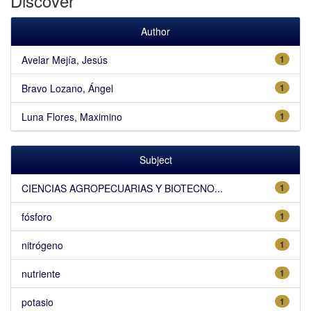
Discover
Author
Avelar Mejía, Jesús
1
Bravo Lozano, Ángel
1
Luna Flores, Maximino
1
Subject
CIENCIAS AGROPECUARIAS Y BIOTECNO...
1
fósforo
1
nitrógeno
1
nutriente
1
potasio
1