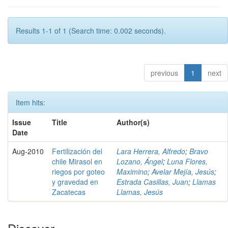
Results 1-1 of 1 (Search time: 0.002 seconds).
previous
1
next
Item hits:
Issue
Title
Author(s)
Date
Aug-2010
Fertilización del
Lara Herrera, Alfredo
;
Bravo
chile Mirasol en
Lozano, Ángel
;
Luna Flores,
riegos por goteo
Maximino
;
Avelar Mejía, Jesús
;
y gravedad en
Estrada Casillas, Juan
;
Llamas
Zacatecas
Llamas, Jesús