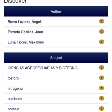
Discover
Author
Bravo Lozano, Ángel
1
Estrada Casillas, Juan
1
Luna Flores, Maximino
1
Subject
CIENCIAS AGROPECUARIAS Y BIOTECNO...
1
fósforo
1
nitrógeno
1
nutriente
1
potasio
1