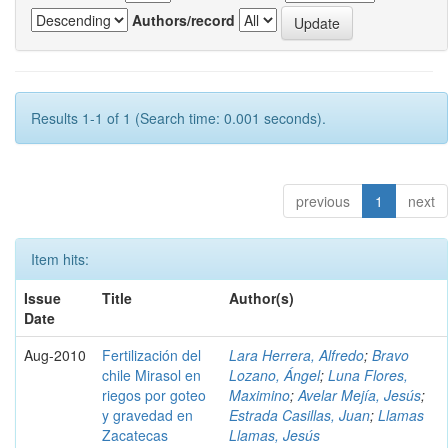
Authors/record
Results 1-1 of 1 (Search time: 0.001 seconds).
previous
1
next
Item hits:
Issue
Title
Author(s)
Date
Aug-2010
Fertilización del
Lara Herrera, Alfredo
;
Bravo
chile Mirasol en
Lozano, Ángel
;
Luna Flores,
riegos por goteo
Maximino
;
Avelar Mejía, Jesús
;
y gravedad en
Estrada Casillas, Juan
;
Llamas
Zacatecas
Llamas, Jesús