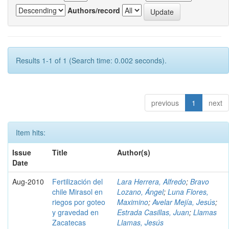
Authors/record
Results 1-1 of 1 (Search time: 0.002 seconds).
previous
1
next
Item hits:
Issue
Title
Author(s)
Date
Aug-2010
Fertilización del
Lara Herrera, Alfredo
;
Bravo
chile Mirasol en
Lozano, Ángel
;
Luna Flores,
riegos por goteo
Maximino
;
Avelar Mejía, Jesús
;
y gravedad en
Estrada Casillas, Juan
;
Llamas
Zacatecas
Llamas, Jesús