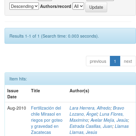
Authors/record
Results 1-1 of 1 (Search time: 0.003 seconds).
previous
1
next
Item hits:
Issue
Title
Author(s)
Date
Aug-2010
Fertilización del
Lara Herrera, Alfredo
;
Bravo
chile Mirasol en
Lozano, Ángel
;
Luna Flores,
riegos por goteo
Maximino
;
Avelar Mejía, Jesús
;
y gravedad en
Estrada Casillas, Juan
;
Llamas
Zacatecas
Llamas, Jesús