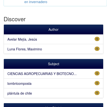
en invernadero
Discover
Author
Avelar Mejía, Jesús
1
Luna Flores, Maximino
1
Subject
CIENCIAS AGROPECUARIAS Y BIOTECNO...
1
lombricomposta
1
plántula de chile
1