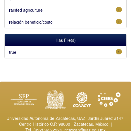
rainfed agriculture
1
relación beneficio/costo
1
Has File(s)
true
1
Universidad Autónoma de Zacatecas, UAZ. Jardin Juárez #147,
Centro Histórico C.P. 98000 | Zacatecas, México. |
Tel. (492) 92 22924,
ricaxcan@uaz.edu.mx