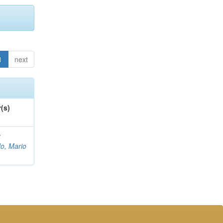
1
next
(s)
z
do, Mario
o