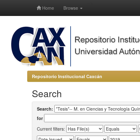
-->
Home
Browse
Repositorio Institucional Caxcán
Search
Search:
for
Current filters: