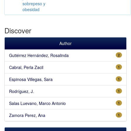
sobrepeso y
obesidad
Discover
Author
Gutiérrez Hernández, Rosalinda
2
Cabral, Perla Zacil
1
Espinosa Villegas, Sara
1
Rodríguez, J.
1
Salas Luevano, Marco Antonio
1
Zamora Perez, Ana
1