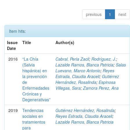
previous
1
next
Item hits:
Issue
Title
Author(s)
Date
2016
“La Chía
Cabral, Perla Zacil
;
Rodríguez, J.
;
(Salvia
Lazalde Ramos, Blanca Patricia
;
Salas
hispánica) en
Luevano, Marco Antonio
;
Reyes
la prevención
Estrada, Claudia Araceli
;
Gutiérrez
de
Hernández, Rosalinda
;
Espinosa
Enfermedades
Villegas, Sara
;
Zamora Perez, Ana
Crónicas y
Degenerativas”
2019
Tendencias
Gutiérrez Hernández, Rosalinda
;
sociales en
Reyes Estrada, Claudia Araceli
;
tratamientos
Lazalde Ramos, Blanca Patricia
para