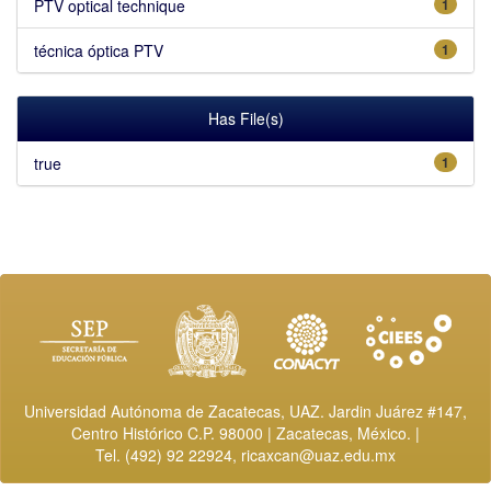
PTV optical technique
1
técnica óptica PTV
1
Has File(s)
true
1
Universidad Autónoma de Zacatecas, UAZ. Jardin Juárez #147,
Centro Histórico C.P. 98000 | Zacatecas, México. |
Tel. (492) 92 22924,
ricaxcan@uaz.edu.mx