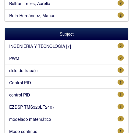
Beltrán Telles, Aurelio
2
Reta Hernández, Manuel
2
Subject
INGENIERIA Y TECNOLOGIA [7]
2
PWM
2
ciclo de trabajo
1
Control PID
1
control PID
1
EZDSP TMS320LF2407
1
modelado matemático
1
Modo contínuo
1