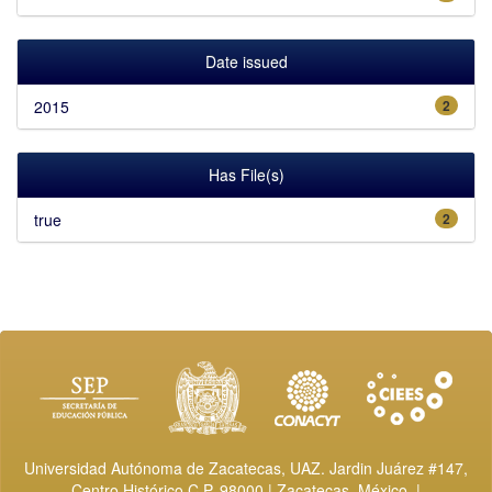
Date issued
2015
2
Has File(s)
true
2
Universidad Autónoma de Zacatecas, UAZ. Jardin Juárez #147,
Centro Histórico C.P. 98000 | Zacatecas, México. |