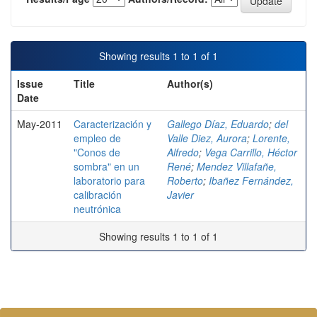
Showing results 1 to 1 of 1
Issue
Title
Author(s)
Date
May-2011
Caracterización y
Gallego Díaz, Eduardo
;
del
empleo de
Valle Diez, Aurora
;
Lorente,
"Conos de
Alfredo
;
Vega Carrillo, Héctor
sombra" en un
René
;
Mendez Villafañe,
laboratorio para
Roberto
;
Ibañez Fernández,
calibración
Javier
neutrónica
Showing results 1 to 1 of 1