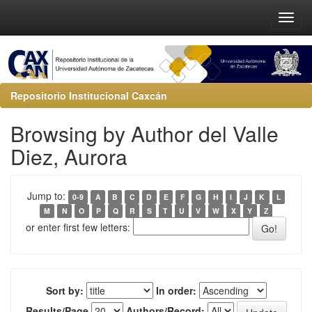
Repositorio Institucional Caxcán
Browsing by Author del Valle
Diez, Aurora
Jump to:
0-9
A
B
C
D
E
F
G
H
I
J
K
L
M
N
O
P
Q
R
S
T
U
V
W
X
Y
Z
or enter first few letters:
Sort by:
In order:
Results/Page
Authors/Record: