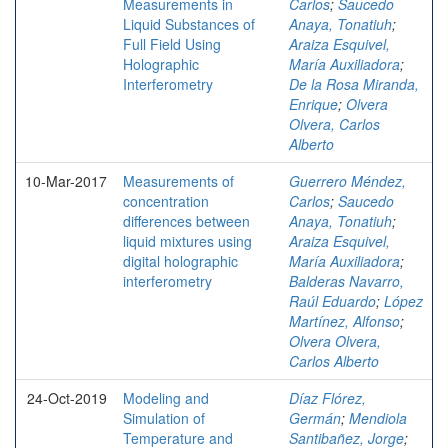
Measurements in
Carlos
;
Saucedo
Liquid Substances of
Anaya, Tonatiuh
;
Full Field Using
Araiza Esquivel,
Holographic
María Auxiliadora
;
Interferometry
De la Rosa Miranda,
Enrique
;
Olvera
Olvera, Carlos
Alberto
10-Mar-2017
Measurements of
Guerrero Méndez,
concentration
Carlos
;
Saucedo
differences between
Anaya, Tonatiuh
;
liquid mixtures using
Araiza Esquivel,
digital holographic
María Auxiliadora
;
interferometry
Balderas Navarro,
Raúl Eduardo
;
López
Martínez, Alfonso
;
Olvera Olvera,
Carlos Alberto
24-Oct-2019
Modeling and
Díaz Flórez,
Simulation of
Germán
;
Mendiola
Temperature and
Santibañez, Jorge
;