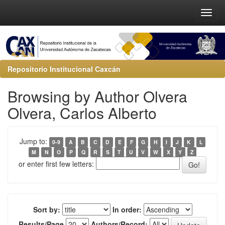
Repositorio Institucional Caxcán
Browsing by Author Olvera
Olvera, Carlos Alberto
Jump to:
0-9
A
B
C
D
E
F
G
H
I
J
K
L
M
N
O
P
Q
R
S
T
U
V
W
X
Y
Z
or enter first few letters:
Sort by:
In order:
Results/Page
Authors/Record: