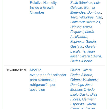
Relative Humidity
Solís Sánchez, Luis
Inside a Growth
Octavio
;
Gómez
Chamber
Meléndez, Domingo
;
Terol Villalobos, Ivan
;
Gutiérrez Bañuelos,
Héctor
;
Araiza
Esquivel, María
Auxiliadora
;
Espinoza García,
Gustavo
;
García
Escalante, Juan
José
;
Olvera Olvera,
Carlos Alberto
15-Jun-2019
Módulo
Olvera Olvera,
evaporador/absorbedor
Carlos Alberto
;
para sistemas de
Gómez Meléndez,
refrigeración por
Domingo José
;
absorción
Morales Oviedo,
Eligio David
;
Díaz
Flores, Germán
;
Espinoza García,
Gustavo
;
Araiza