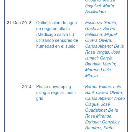
Esquivel, María
Auxiliadora
31-Dec-2018
Optimización de agua
Espinoza García,
de riego en alfalfa
Gustavo
;
Servín
(Medicago sativa L.)
Palestina, Miguel
;
utilizando sensores de
Olvera Olvera,
humedad en el suelo
Carlos Alberto
;
De la
Rosa Vargas, José
Ismael
;
García
Bandala, Martín
;
Moreno Lucio,
Mireya
2014
Phase unwrapping
Berriel Valdos, Luis
using a regular mesh
Raúl
;
Olvera Olvera,
grid
Carlos Alberto
;
Arceo
Olague, José
Guadalupe
;
De la
Rosa Miranda,
Enrique
;
González
Ramírez, Efrén
;