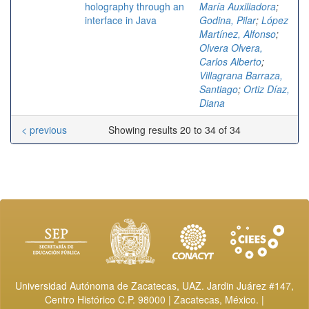
holography through an
María Auxiliadora
;
interface in Java
Godina, Pilar
;
López
Martínez, Alfonso
;
Olvera Olvera,
Carlos Alberto
;
Villagrana Barraza,
Santiago
;
Ortiz Díaz,
Diana
< previous
Showing results 20 to 34 of 34
Universidad Autónoma de Zacatecas, UAZ. Jardin Juárez #147,
Centro Histórico C.P. 98000 | Zacatecas, México. |