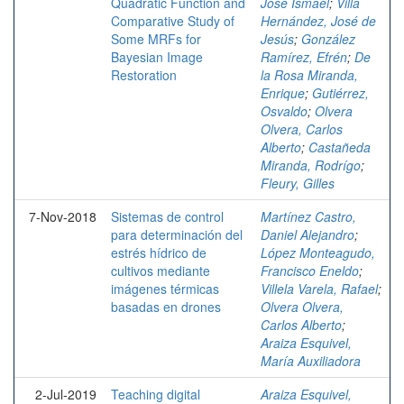
Quadratic Function and
José Ismael
;
Villa
Comparative Study of
Hernández, José de
Some MRFs for
Jesús
;
González
Bayesian Image
Ramírez, Efrén
;
De
Restoration
la Rosa Miranda,
Enrique
;
Gutiérrez,
Osvaldo
;
Olvera
Olvera, Carlos
Alberto
;
Castañeda
Miranda, Rodrígo
;
Fleury, Gilles
7-Nov-2018
Sistemas de control
Martínez Castro,
para determinación del
Daniel Alejandro
;
estrés hídrico de
López Monteagudo,
cultivos mediante
Francisco Eneldo
;
imágenes térmicas
Villela Varela, Rafael
;
basadas en drones
Olvera Olvera,
Carlos Alberto
;
Araiza Esquivel,
María Auxiliadora
2-Jul-2019
Teaching digital
Araiza Esquivel,