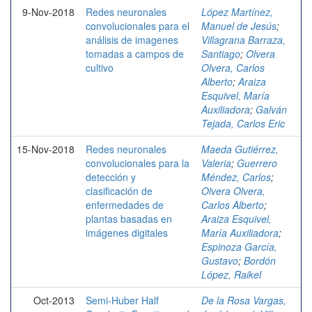
9-Nov-2018
Redes neuronales
López Martínez,
convolucionales para el
Manuel de Jesús
;
análisis de imagenes
Villagrana Barraza,
tomadas a campos de
Santiago
;
Olvera
cultivo
Olvera, Carlos
Alberto
;
Araiza
Esquivel, María
Auxiliadora
;
Galván
Tejada, Carlos Eric
15-Nov-2018
Redes neuronales
Maeda Gutiérrez,
convolucionales para la
Valeria
;
Guerrero
detección y
Méndez, Carlos
;
clasificación de
Olvera Olvera,
enfermedades de
Carlos Alberto
;
plantas basadas en
Araiza Esquivel,
imágenes digitales
María Auxiliadora
;
Espinoza García,
Gustavo
;
Bordón
López, Raikel
Oct-2013
Semi-Huber Half
De la Rosa Vargas,