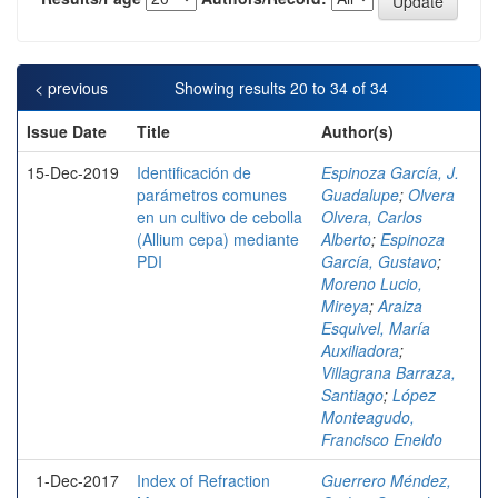
< previous
Showing results 20 to 34 of 34
Issue Date
Title
Author(s)
15-Dec-2019
Identificación de
Espinoza García, J.
parámetros comunes
Guadalupe
;
Olvera
en un cultivo de cebolla
Olvera, Carlos
(Allium cepa) mediante
Alberto
;
Espinoza
PDI
García, Gustavo
;
Moreno Lucio,
Mireya
;
Araiza
Esquivel, María
Auxiliadora
;
Villagrana Barraza,
Santiago
;
López
Monteagudo,
Francisco Eneldo
1-Dec-2017
Index of Refraction
Guerrero Méndez,