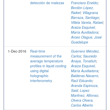
detección de malezas
Francisco Eneldo
;
Bordón López,
Raikel
;
Villagrana
Barraza, Santiago
;
Villela Varela, Rafael
;
Araiza Esquivel,
María Auxiliadora
;
Arceo Olague, José
Guadalupe
1-Dec-2016
Real-time
Guerrero Méndez,
measurement of the
Carlos
;
Saucedo
average temperature
Anaya, Tonatiuh
;
profiles in liquid cooling
Araiza Esquivel,
using digital
María Auxiliadora
;
holographic
Balderas Navarro,
interferometry
Raúl Eduardo
;
Aranda Espinoza,
Said
;
Lopez
Maritnez, Alfonso
;
Olvera Olvera,
Carlos Alberto