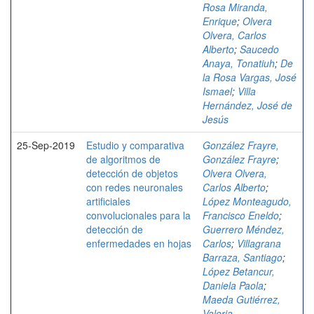
Rosa Miranda,
Enrique
;
Olvera
Olvera, Carlos
Alberto
;
Saucedo
Anaya, Tonatiuh
;
De
la Rosa Vargas, José
Ismael
;
Villa
Hernández, José de
Jesús
25-Sep-2019
Estudio y comparativa
González Frayre,
de algoritmos de
González Frayre
;
detección de objetos
Olvera Olvera,
con redes neuronales
Carlos Alberto
;
artificiales
López Monteagudo,
convolucionales para la
Francisco Eneldo
;
detección de
Guerrero Méndez,
enfermedades en hojas
Carlos
;
Villagrana
Barraza, Santiago
;
López Betancur,
Daniela Paola
;
Maeda Gutiérrez,
Valeria