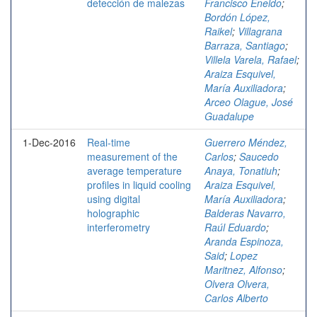
detección de malezas
Francisco Eneldo
;
Bordón López,
Raikel
;
Villagrana
Barraza, Santiago
;
Villela Varela, Rafael
;
Araiza Esquivel,
María Auxiliadora
;
Arceo Olague, José
Guadalupe
1-Dec-2016
Real-time
Guerrero Méndez,
measurement of the
Carlos
;
Saucedo
average temperature
Anaya, Tonatiuh
;
profiles in liquid cooling
Araiza Esquivel,
using digital
María Auxiliadora
;
holographic
Balderas Navarro,
interferometry
Raúl Eduardo
;
Aranda Espinoza,
Said
;
Lopez
Maritnez, Alfonso
;
Olvera Olvera,
Carlos Alberto