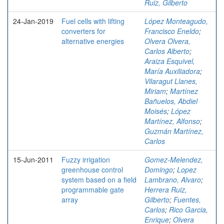
Ruiz, Gilberto
24-Jan-2019
Fuel cells with lifting
López Monteagudo,
converters for
Francisco Eneldo
;
alternative energies
Olvera Olvera,
Carlos Alberto
;
Araiza Esquivel,
María Auxiliadora
;
Vilaragut Llanes,
Miriam
;
Martínez
Bañuelos, Abdiel
Moisés
;
López
Martínez, Alfonso
;
Guzmán Martínez,
Carlos
15-Jun-2011
Fuzzy irrigation
Gomez-Melendez,
greenhouse control
Domingo
;
Lopez
system based on a field
Lambrano, Alvaro
;
programmable gate
Herrera Ruiz,
array
Gilberto
;
Fuentes,
Carlos
;
Rico Garcia,
Enrique
;
Olvera