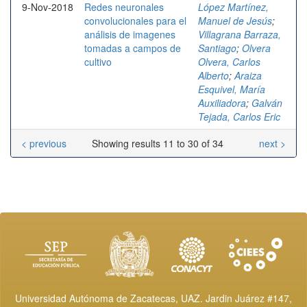
9-Nov-2018
Redes neuronales
López Martínez,
convolucionales para el
Manuel de Jesús
;
análisis de imagenes
Villagrana Barraza,
tomadas a campos de
Santiago
;
Olvera
cultivo
Olvera, Carlos
Alberto
;
Araiza
Esquivel, María
Auxiliadora
;
Galván
Tejada, Carlos Eric
< previous
Showing results 11 to 30 of 34
next >
Universidad Autónoma de Zacatecas, UAZ. Jardin Juárez #147,