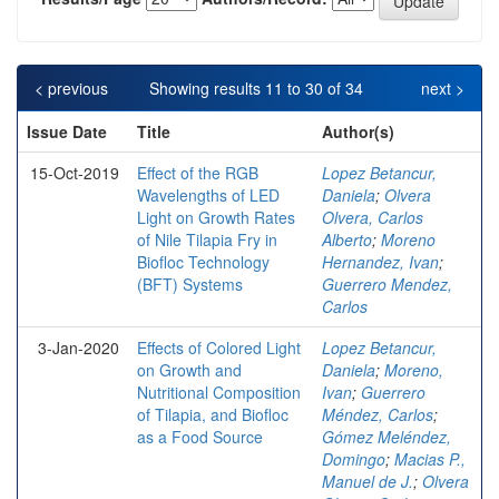
< previous
Showing results 11 to 30 of 34
next >
Issue Date
Title
Author(s)
15-Oct-2019
Effect of the RGB
Lopez Betancur,
Wavelengths of LED
Daniela
;
Olvera
Light on Growth Rates
Olvera, Carlos
of Nile Tilapia Fry in
Alberto
;
Moreno
Biofloc Technology
Hernandez, Ivan
;
(BFT) Systems
Guerrero Mendez,
Carlos
3-Jan-2020
Effects of Colored Light
Lopez Betancur,
on Growth and
Daniela
;
Moreno,
Nutritional Composition
Ivan
;
Guerrero
of Tilapia, and Biofloc
Méndez, Carlos
;
as a Food Source
Gómez Meléndez,
Domingo
;
Macias P.,
Manuel de J.
;
Olvera