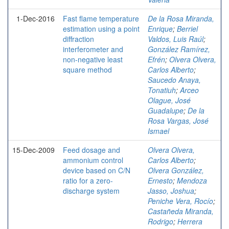
1-Dec-2016
Fast flame temperature
De la Rosa Miranda,
estimation using a point
Enrique
;
Berriel
diffraction
Valdos, Luis Raúl
;
interferometer and
González Ramírez,
non-negative least
Efrén
;
Olvera Olvera,
square method
Carlos Alberto
;
Saucedo Anaya,
Tonatiuh
;
Arceo
Olague, José
Guadalupe
;
De la
Rosa Vargas, José
Ismael
15-Dec-2009
Feed dosage and
Olvera Olvera,
ammonium control
Carlos Alberto
;
device based on C/N
Olvera González,
ratio for a zero-
Ernesto
;
Mendoza
discharge system
Jasso, Joshua
;
Peniche Vera, Rocío
;
Castañeda Miranda,
Rodrigo
;
Herrera