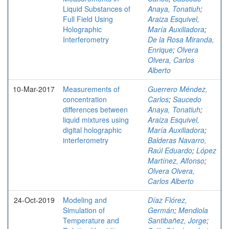
Liquid Substances of
Anaya, Tonatiuh
;
Full Field Using
Araiza Esquivel,
Holographic
María Auxiliadora
;
Interferometry
De la Rosa Miranda,
Enrique
;
Olvera
Olvera, Carlos
Alberto
10-Mar-2017
Measurements of
Guerrero Méndez,
concentration
Carlos
;
Saucedo
differences between
Anaya, Tonatiuh
;
liquid mixtures using
Araiza Esquivel,
digital holographic
María Auxiliadora
;
interferometry
Balderas Navarro,
Raúl Eduardo
;
López
Martínez, Alfonso
;
Olvera Olvera,
Carlos Alberto
24-Oct-2019
Modeling and
Díaz Flórez,
Simulation of
Germán
;
Mendiola
Temperature and
Santibañez, Jorge
;