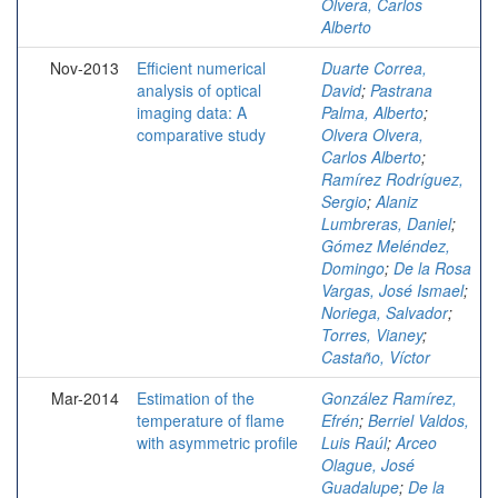
Olvera, Carlos
Alberto
Nov-2013
Efficient numerical
Duarte Correa,
analysis of optical
David
;
Pastrana
imaging data: A
Palma, Alberto
;
comparative study
Olvera Olvera,
Carlos Alberto
;
Ramírez Rodríguez,
Sergio
;
Alaniz
Lumbreras, Daniel
;
Gómez Meléndez,
Domingo
;
De la Rosa
Vargas, José Ismael
;
Noriega, Salvador
;
Torres, Vianey
;
Castaño, Víctor
Mar-2014
Estimation of the
González Ramírez,
temperature of flame
Efrén
;
Berriel Valdos,
with asymmetric profile
Luis Raúl
;
Arceo
Olague, José
Guadalupe
;
De la