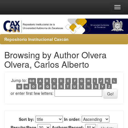
Repositorio Institucional Caxcán
Browsing by Author Olvera
Olvera, Carlos Alberto
Jump to:
0-9
A
B
C
D
E
F
G
H
I
J
K
L
M
N
O
P
Q
R
S
T
U
V
W
X
Y
Z
or enter first few letters:
Sort by:
In order:
Results/Page
Authors/Record: