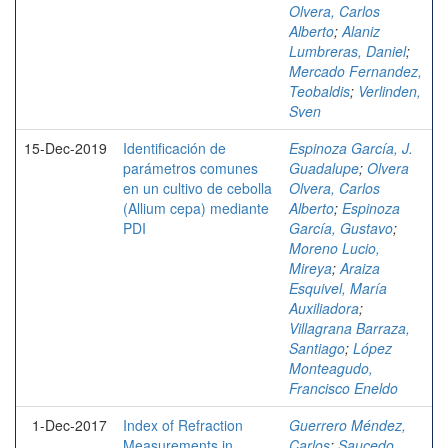
Olvera, Carlos
Alberto
;
Alaniz
Lumbreras, Daniel
;
Mercado Fernandez,
Teobaldis
;
Verlinden,
Sven
15-Dec-2019
Identificación de
Espinoza García, J.
parámetros comunes
Guadalupe
;
Olvera
en un cultivo de cebolla
Olvera, Carlos
(Allium cepa) mediante
Alberto
;
Espinoza
PDI
García, Gustavo
;
Moreno Lucio,
Mireya
;
Araiza
Esquivel, María
Auxiliadora
;
Villagrana Barraza,
Santiago
;
López
Monteagudo,
Francisco Eneldo
1-Dec-2017
Index of Refraction
Guerrero Méndez,
Measurements in
Carlos
;
Saucedo