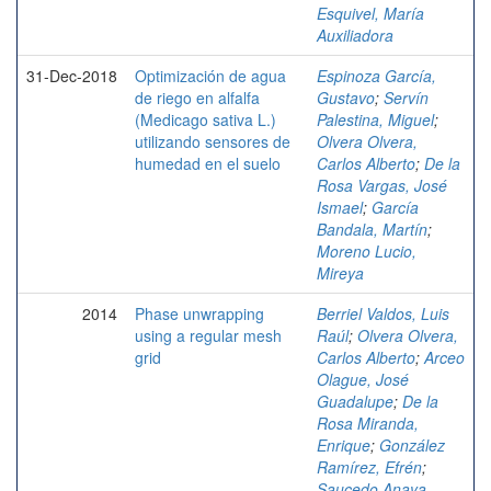
Esquivel, María
Auxiliadora
31-Dec-2018
Optimización de agua
Espinoza García,
de riego en alfalfa
Gustavo
;
Servín
(Medicago sativa L.)
Palestina, Miguel
;
utilizando sensores de
Olvera Olvera,
humedad en el suelo
Carlos Alberto
;
De la
Rosa Vargas, José
Ismael
;
García
Bandala, Martín
;
Moreno Lucio,
Mireya
2014
Phase unwrapping
Berriel Valdos, Luis
using a regular mesh
Raúl
;
Olvera Olvera,
grid
Carlos Alberto
;
Arceo
Olague, José
Guadalupe
;
De la
Rosa Miranda,
Enrique
;
González
Ramírez, Efrén
;
Saucedo Anaya,