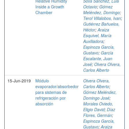
Relative Humidity
Solís Sánchez, Luis
Inside a Growth
Octavio
;
Gómez
Chamber
Meléndez, Domingo
;
Terol Villalobos, Ivan
;
Gutiérrez Bañuelos,
Héctor
;
Araiza
Esquivel, María
Auxiliadora
;
Espinoza García,
Gustavo
;
García
Escalante, Juan
José
;
Olvera Olvera,
Carlos Alberto
15-Jun-2019
Módulo
Olvera Olvera,
evaporador/absorbedor
Carlos Alberto
;
para sistemas de
Gómez Meléndez,
refrigeración por
Domingo José
;
absorción
Morales Oviedo,
Eligio David
;
Díaz
Flores, Germán
;
Espinoza García,
Gustavo
;
Araiza